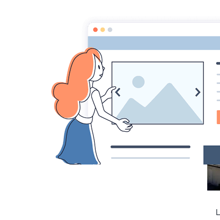
Bie
L