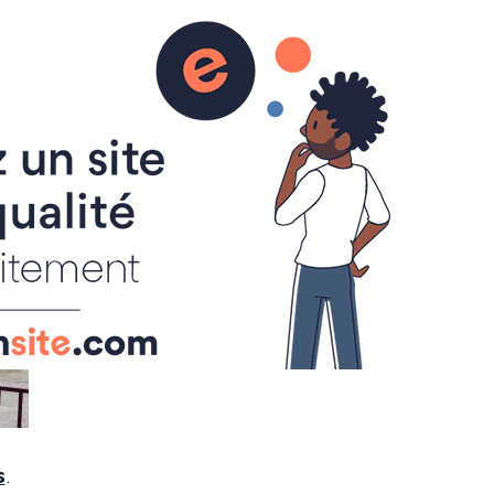
anté
s
.